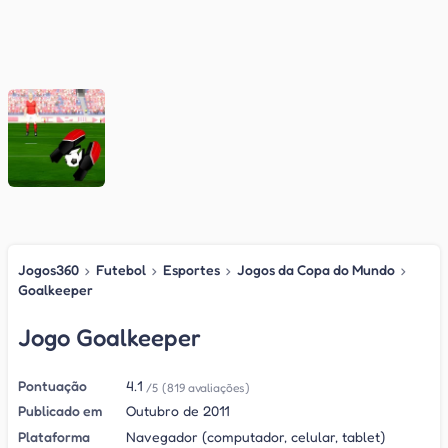
Jogos360
›
Futebol
›
Esportes
›
Jogos da Copa do Mundo
›
Goalkeeper
Jogo Goalkeeper
Pontuação
4.1
/5
(819 avaliações)
Publicado em
Outubro de 2011
Plataforma
Navegador (computador, celular, tablet)