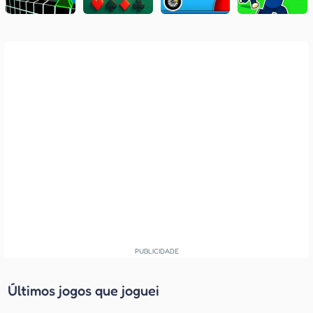
Últimos jogos que joguei