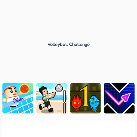
Volleyball Challenge