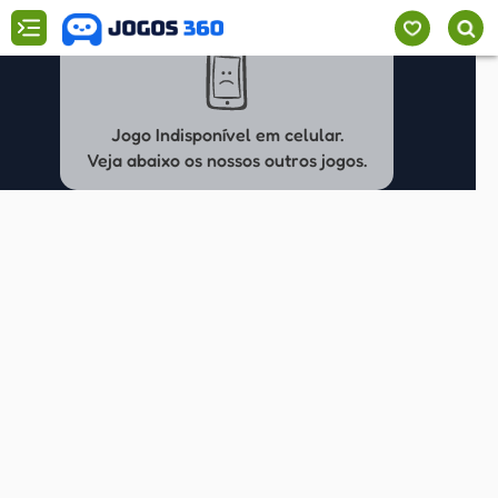
Jogo Indisponível em celular.
Veja abaixo os nossos outros jogos.