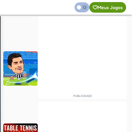
Meus Jogos