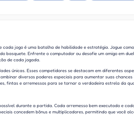
de cada jogo é uma batalha de habilidade e estratégia. Jogue como
 do basquete. Enfrente o computador ou desafie um amigo em due
ção de cada jogada.
ades únicas. Esses competidores se destacam em diferentes aspe
combinar diversos poderes especiais para aumentar suas chances
les, fintas e arremessos para se tornar a verdadeira estrela da qu
ossível durante a partida. Cada arremesso bem executado e cad
speciais concedem bônus e multiplicadores, permitindo que você al