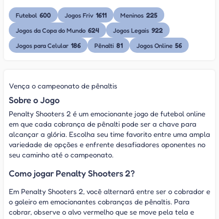
600
1611
225
Futebol
Jogos Friv
Meninos
624
922
Jogos da Copa do Mundo
Jogos Legais
186
81
56
Jogos para Celular
Pênalti
Jogos Online
Vença o campeonato de pênaltis
Sobre o Jogo
Penalty Shooters 2 é um emocionante jogo de futebol online
em que cada cobrança de pênalti pode ser a chave para
alcançar a glória. Escolha seu time favorito entre uma ampla
variedade de opções e enfrente desafiadores oponentes no
seu caminho até o campeonato.
Como jogar Penalty Shooters 2?
Em Penalty Shooters 2, você alternará entre ser o cobrador e
o goleiro em emocionantes cobranças de pênaltis. Para
cobrar, observe o alvo vermelho que se move pela tela e