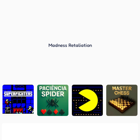
Madness Retaliation