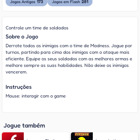
173
281
Jogos Antigos
Jogos em Flash
Controle um time de soldados
Sobre o Jogo
Derrote todos os inimigos com o time de Madness. Jogue por
turnos, partindo para cima dos inimigos com o ataque mais
eficiente. Equipe os seus soldados com as melhores armas e
melhore sempre as suas habilidades. Não deixe os inimigos
vencerem.
Instruções
Mouse: interagir com o game
Jogue também