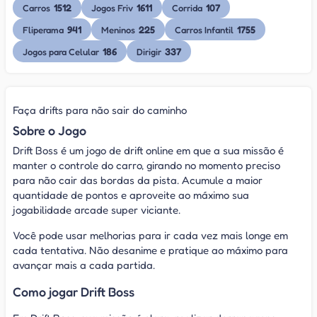
1512
1611
107
Carros
Jogos Friv
Corrida
941
225
1755
Fliperama
Meninos
Carros Infantil
186
337
Jogos para Celular
Dirigir
Faça drifts para não sair do caminho
Sobre o Jogo
Drift Boss é um jogo de drift online em que a sua missão é
manter o controle do carro, girando no momento preciso
para não cair das bordas da pista. Acumule a maior
quantidade de pontos e aproveite ao máximo sua
jogabilidade arcade super viciante.
Você pode usar melhorias para ir cada vez mais longe em
cada tentativa. Não desanime e pratique ao máximo para
avançar mais a cada partida.
Como jogar Drift Boss