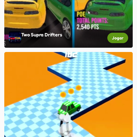
Two Supra Drifters
Jogar