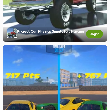
Project Car Physics Simulator: Havana
Jogar