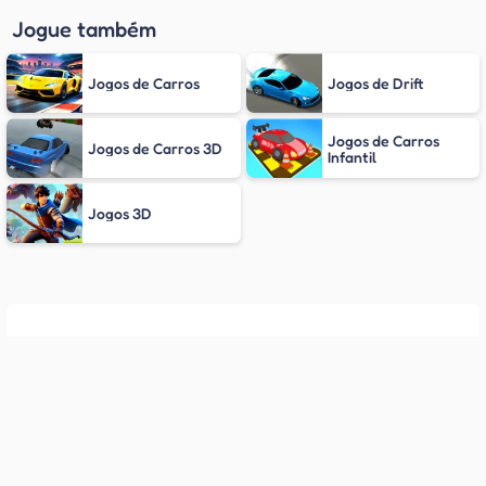
Jogue também
Jogos de Carros
Jogos de Drift
Jogos de Carros
Jogos de Carros 3D
Infantil
Jogos 3D