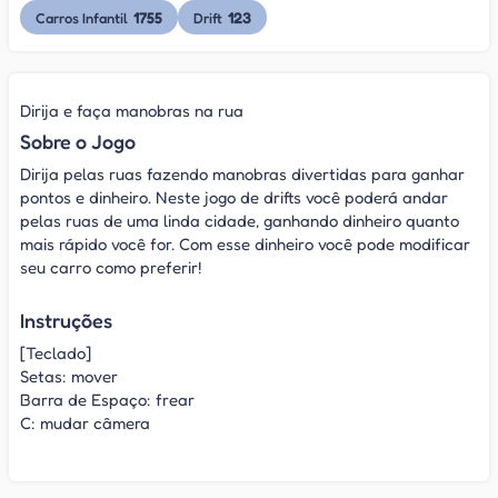
1755
123
Carros Infantil
Drift
Dirija e faça manobras na rua
Sobre o Jogo
Dirija pelas ruas fazendo manobras divertidas para ganhar
pontos e dinheiro. Neste jogo de drifts você poderá andar
pelas ruas de uma linda cidade, ganhando dinheiro quanto
mais rápido você for. Com esse dinheiro você pode modificar
seu carro como preferir!
Instruções
[Teclado]
Setas: mover
Barra de Espaço: frear
C: mudar câmera