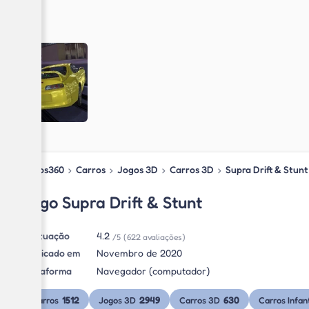
Jogos360
›
Carros
›
Jogos 3D
›
Carros 3D
›
Supra Drift & Stunt
Jogo Supra Drift & Stunt
Pontuação
4.2
/5
(622 avaliações)
Publicado em
Novembro de 2020
Plataforma
Navegador (computador)
1512
2949
630
Carros
Jogos 3D
Carros 3D
Carros Infan