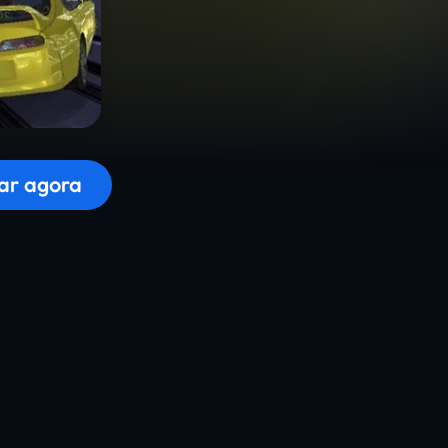
r o jogo...
ar agora