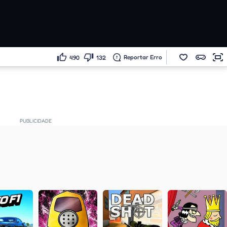
Reportar Erro
490
132