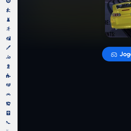
A prepara
Jog