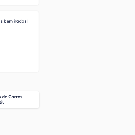
as bem iradas!
s de Carros
il