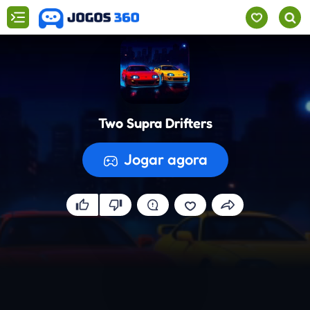
Two Supra Drifters
Jogar agora
A preparar o jogo...