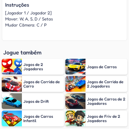
Instruções
[Jogador 1 / Jogador 2]
Mover: W, A, S, D / Setas
Mudar Câmera: C / P
Jogue também
Jogos de 2
Jogos de Carros
Jogadores
Jogos de Corrida de
Jogos de Corrida de
Carro
2 Jogadores
Jogos de Carros de 2
Jogos de Drift
Jogadores
Jogos de Carros
Jogos de Friv de 2
Infantil
Jogadores