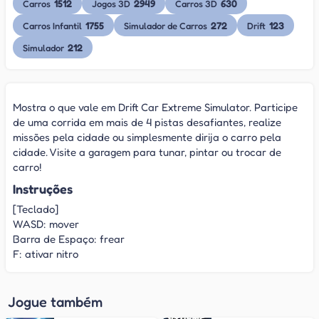
1512
2949
630
Carros
Jogos 3D
Carros 3D
1755
272
123
Carros Infantil
Simulador de Carros
Drift
212
Simulador
Mostra o que vale em Drift Car Extreme Simulator. Participe
de uma corrida em mais de 4 pistas desafiantes, realize
missões pela cidade ou simplesmente dirija o carro pela
cidade. Visite a garagem para tunar, pintar ou trocar de
carro!
Instruções
[Teclado]
WASD: mover
Barra de Espaço: frear
F: ativar nitro
Jogue também