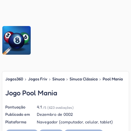
Jogos360
›
Jogos Friv
›
Sinuca
›
Sinuca Clássica
›
Pool Mania
Jogo Pool Mania
Pontuação
4.1
/5
(623 avaliações)
Publicado em
Dezembro de 0002
Plataforma
Navegador (computador, celular, tablet)