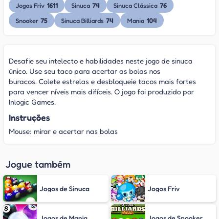
1611
74
76
Jogos Friv
Sinuca
Sinuca Clássica
75
74
104
Snooker
Sinuca Billiards
Mania
Desafie seu intelecto e habilidades neste jogo de sinuca
único. Use seu taco para acertar as bolas nos
buracos. Colete estrelas e desbloqueie tacos mais fortes
para vencer níveis mais difíceis. O jogo foi produzido por
Inlogic Games.
Instruções
Mouse: mirar e acertar nas bolas
Jogue também
Jogos de Sinuca
Jogos Friv
Jogos de Mania
Jogos de Snooker