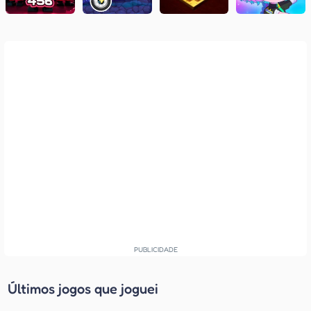
Últimos jogos que joguei