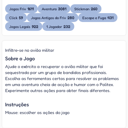
1611
3081
260
Jogos Friv
Aventura
Stickman
59
280
431
Click
Jogos Antigos do Friv
Escape e Fuga
922
232
Jogos Legais
1 Jogador
Infiltre-se no avião militar
Sobre o Jogo
Ajude o exército a recuperar o avião militar que foi
sequestrado por um grupo de bandidos profissionais.
Escolha as ferramentas certas para resolver os problemas
em uma aventura cheia de acção e humor com o Palitex.
Experimente outras ações para obter finais diferentes.
Instruções
Mouse: escolher as ações do jogo