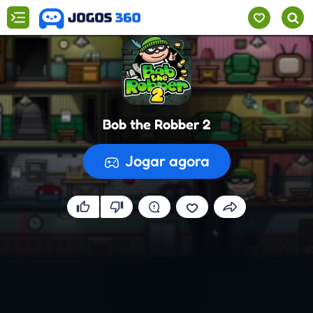
Bob the Robber 2
Jogar agora
A preparar o jogo...