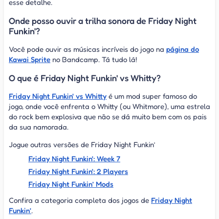
esse detalhe.
Onde posso ouvir a trilha sonora de Friday Night
Funkin'?
Você pode ouvir as músicas incríveis do jogo na
página do
Kawai Sprite
no Bandcamp. Tá tudo lá!
O que é Friday Night Funkin' vs Whitty?
Friday Night Funkin' vs Whitty
é um mod super famoso do
jogo, onde você enfrenta o Whitty (ou Whitmore), uma estrela
do rock bem explosiva que não se dá muito bem com os pais
da sua namorada.
Jogue outras versões de Friday Night Funkin’
Friday Night Funkin': Week 7
Friday Night Funkin': 2 Players
Friday Night Funkin’ Mods
Confira a categoria completa dos jogos de
Friday Night
Funkin’
.