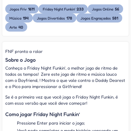
1611
233
56
Jogos Friv
Friday Night Funkin'
Jogos Online
194
178
581
Música
Jogos Divertidos
Jogos Engraçados
40
Arte
FNF pronto a rolar
Sobre o Jogo
Conheça o Friday Night Funkin', o melhor jogo de ritmo de
todos os tempos! Zere este jogo de ritmo e música louco
com o Boyfriend, ! Mostra o que vale contra o Daddy Dearest
e o Pico para impressionar a Girlfriend!
Se é a primeira vez que você joga o Friday Night Funkin, é
com essa versão que você deve começar!
Como jogar Friday Night Funkin’
Pressione Enter para iniciar o jogo;
Você pode completar o modo história vencendo um