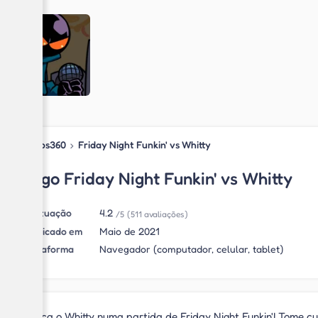
Jogos360
›
Friday Night Funkin' vs Whitty
Jogo Friday Night Funkin' vs Whitty
Pontuação
4.2
/5
(511 avaliações)
Publicado em
Maio de 2021
Plataforma
Navegador (computador, celular, tablet)
Vença o Whitty numa partida de Friday Night Funkin'! Tome cu