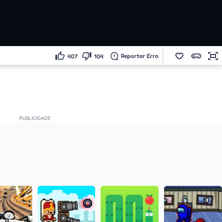
Reportar Erro
407
104