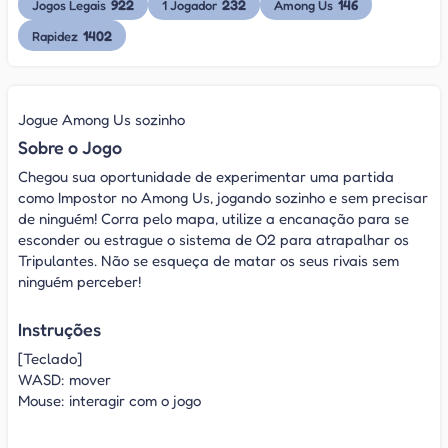
922
232
146
Jogos Legais
1 Jogador
Among Us
1402
Rapidez
Jogue Among Us sozinho
Sobre o Jogo
Chegou sua oportunidade de experimentar uma partida
como Impostor no Among Us, jogando sozinho e sem precisar
de ninguém! Corra pelo mapa, utilize a encanação para se
esconder ou estrague o sistema de O2 para atrapalhar os
Tripulantes. Não se esqueça de matar os seus rivais sem
ninguém perceber!
Instruções
[Teclado]
WASD: mover
Mouse: interagir com o jogo