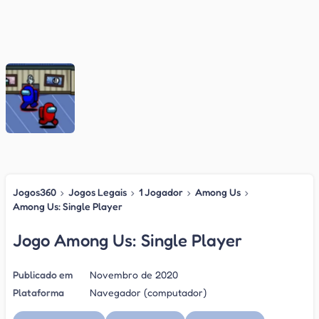
Jogos360
›
Jogos Legais
›
1 Jogador
›
Among Us
›
Among Us: Single Player
Jogo Among Us: Single Player
Publicado em
Novembro de 2020
Plataforma
Navegador (computador)