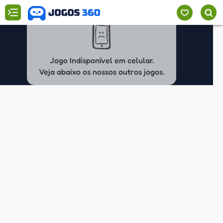
Jogo Indisponível em celular.
Veja abaixo os nossos outros jogos.