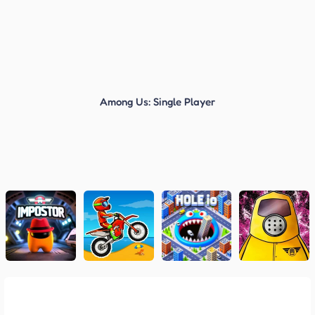
Among Us: Single Player