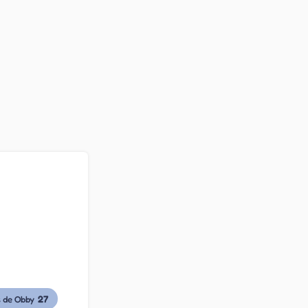
27
s de Obby