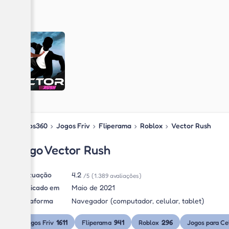
Jogos360
›
Jogos Friv
›
Fliperama
›
Roblox
›
Vector Rush
Jogo Vector Rush
Pontuação
4.2
/5
(1.389 avaliações)
Publicado em
Maio de 2021
Plataforma
Navegador (computador, celular, tablet)
1611
941
296
Jogos Friv
Fliperama
Roblox
Jogos para Ce