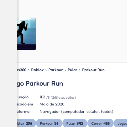
Jogos360
›
Roblox
›
Parkour
›
Pular
›
Parkour Run
Jogo Parkour Run
Pontuação
4.2
/5
(266 avaliações)
Publicado em
Maio de 2020
Plataforma
Navegador (computador, celular, tablet)
296
36
842
465
Roblox
Parkour
Pular
Correr
Jogo