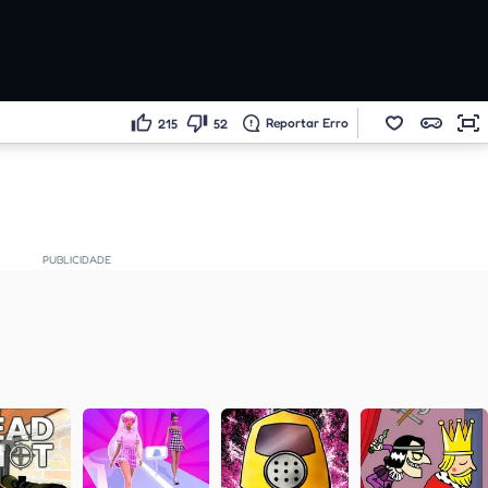
Reportar Erro
215
52