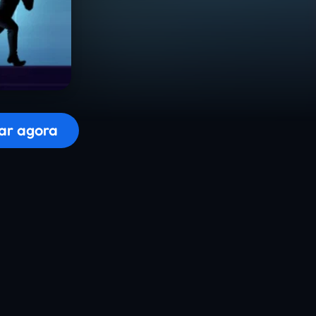
r o jogo...
ar agora