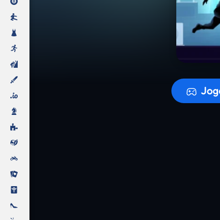
A prepara
Jog