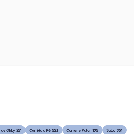
27
521
195
951
s de Obby
Corrida a Pé
Correr e Pular
Salto