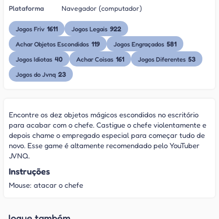
Plataforma
Navegador (computador)
1611
922
Jogos Friv
Jogos Legais
119
581
Achar Objetos Escondidos
Jogos Engraçados
40
161
53
Jogos Idiotas
Achar Coisas
Jogos Diferentes
23
Jogos do Jvnq
Encontre os dez objetos mágicos escondidos no escritório
para acabar com o chefe. Castigue o chefe violentamente e
depois chame o empregado especial para começar tudo de
novo. Esse game é altamente recomendado pelo YouTuber
JVNQ.
Instruções
Mouse: atacar o chefe
Jogue também