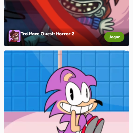
Trollface Quest: Horror 2
Jogar