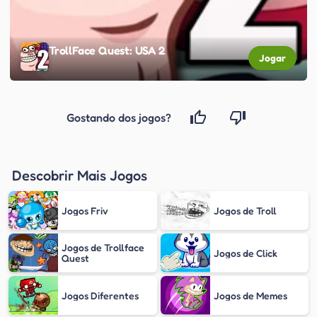
TrollFace Quest: USA 2
Jogar
Gostando dos jogos?
Descobrir Mais Jogos
Jogos Friv
Jogos de Troll
Jogos de Trollface
Jogos de Click
Quest
Jogos Diferentes
Jogos de Memes