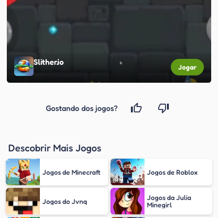
Slither.io
Jogar
Gostando dos jogos?
Descobrir Mais Jogos
Jogos de Minecraft
Jogos de Roblox
Jogos da Julia
Jogos do Jvnq
Minegirl