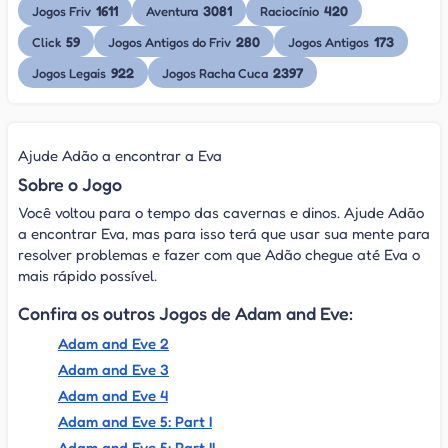
1611
3081
420
Jogos Friv
Aventura
Raciocínio
59
280
173
Click
Jogos Antigos do Friv
Jogos Antigos
922
2397
Jogos Legais
Jogos Racha Cuca
Ajude Adão a encontrar a Eva
Sobre o Jogo
Você voltou para o tempo das cavernas e dinos. Ajude Adão
a encontrar Eva, mas para isso terá que usar sua mente para
resolver problemas e fazer com que Adão chegue até Eva o
mais rápido possível.
Confira os outros Jogos de Adam and Eve:
Adam and Eve 2
Adam and Eve 3
Adam and Eve 4
Adam and Eve 5: Part I
Adam and Eve 5: Part II