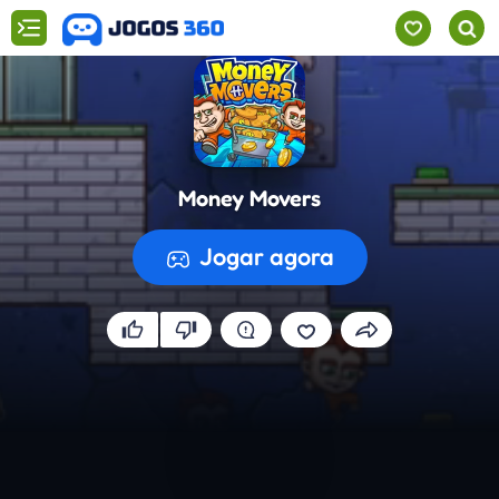
Money Movers
Jogar agora
A preparar o jogo...