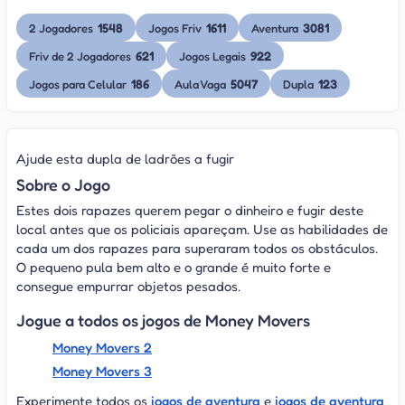
1548
1611
3081
2 Jogadores
Jogos Friv
Aventura
621
922
Friv de 2 Jogadores
Jogos Legais
186
5047
123
Jogos para Celular
Aula Vaga
Dupla
Ajude esta dupla de ladrões a fugir
Sobre o Jogo
Estes dois rapazes querem pegar o dinheiro e fugir deste
local antes que os policiais apareçam. Use as habilidades de
cada um dos rapazes para superaram todos os obstáculos.
O pequeno pula bem alto e o grande é muito forte e
consegue empurrar objetos pesados.
Jogue a todos os jogos de Money Movers
Money Movers 2
Money Movers 3
Experimente todos os
jogos de aventura
e
jogos de aventura