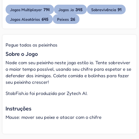
714
345
91
Jogos Multiplayer
Jogos .io
Sobrevivência
645
26
Jogos Aleatórios
Peixes
Pegue todos os peixinhos
Sobre o Jogo
Nade com seu peixinho neste jogo estilo io. Tente sobreviver
o maior tempo possível, usando seu chifre para espetar e se
defender dos inimigos. Colete comida e bolinhas para fazer
seu peixinho crescer!
StabFish.io foi produzido por Zytech AI.
Instruções
Mouse: mover seu peixe e atacar com o chifre