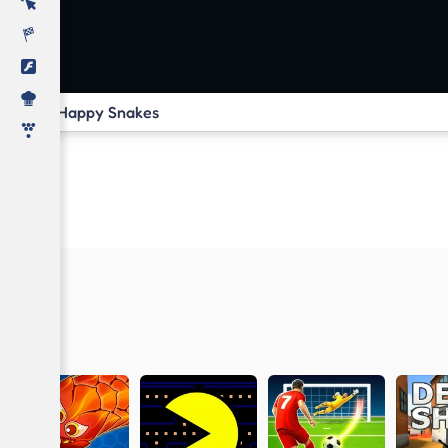
Happy Snakes