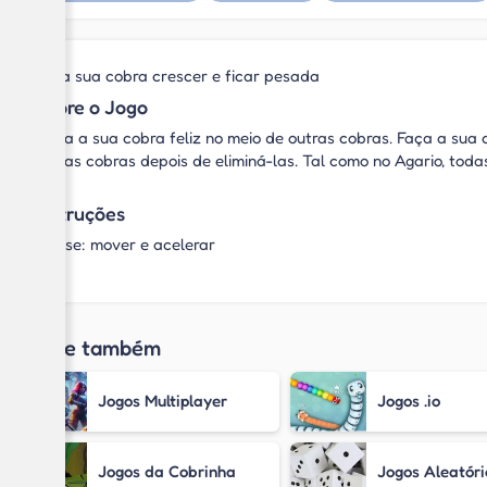
Faça sua cobra crescer e ficar pesada
Sobre o Jogo
Mova a sua cobra feliz no meio de outras cobras. Faça a sua 
outras cobras depois de eliminá-las. Tal como no Agario, toda
Instruções
Mouse: mover e acelerar
Jogue também
Jogos Multiplayer
Jogos .io
Jogos da Cobrinha
Jogos Aleatóri