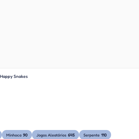
Happy Snakes
90
645
110
Minhoca
Jogos Aleatórios
Serpente