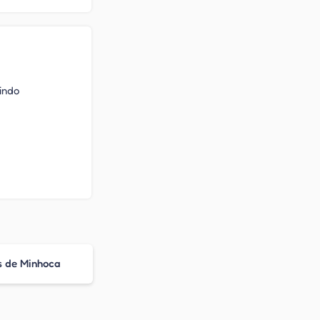
indo
s de Minhoca