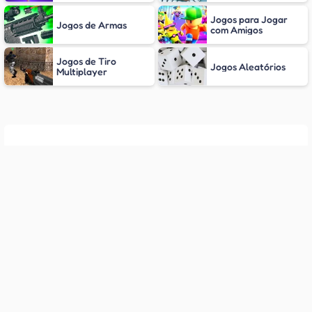
Jogos para Jogar
Jogos de Armas
com Amigos
Jogos de Tiro
Jogos Aleatórios
Multiplayer