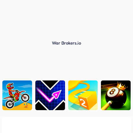
War Brokers.io