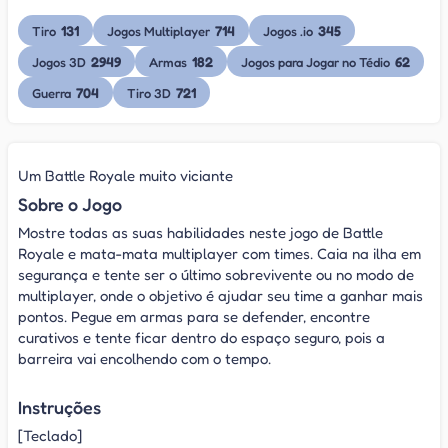
131
714
345
Tiro
Jogos Multiplayer
Jogos .io
2949
182
62
Jogos 3D
Armas
Jogos para Jogar no Tédio
704
721
Guerra
Tiro 3D
Um Battle Royale muito viciante
Sobre o Jogo
Mostre todas as suas habilidades neste jogo de Battle
Royale e mata-mata multiplayer com times. Caia na ilha em
segurança e tente ser o último sobrevivente ou no modo de
multiplayer, onde o objetivo é ajudar seu time a ganhar mais
pontos. Pegue em armas para se defender, encontre
curativos e tente ficar dentro do espaço seguro, pois a
barreira vai encolhendo com o tempo.
Instruções
[Teclado]