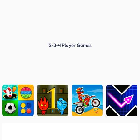
2-3-4 Player Games