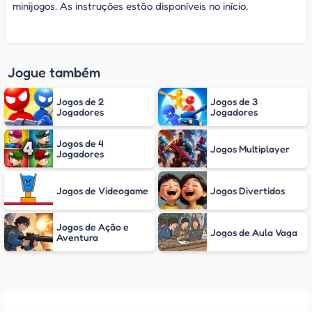
minijogos. As instruções estão disponíveis no início.
Jogue também
Jogos de 2
Jogos de 3
Jogadores
Jogadores
Jogos de 4
Jogos Multiplayer
Jogadores
Jogos de Videogame
Jogos Divertidos
Jogos de Ação e
Jogos de Aula Vaga
Aventura