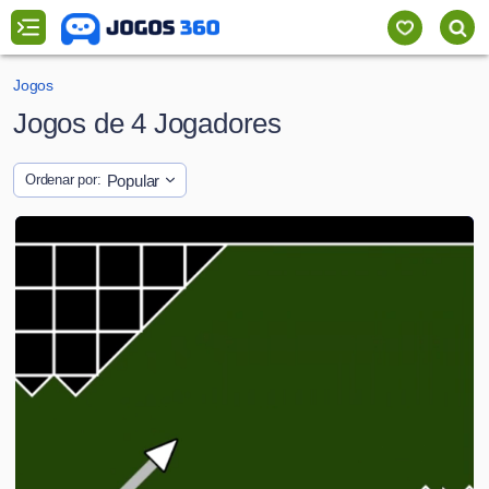
Jogos
Jogos de 4 Jogadores
Popular
Ordenar por: