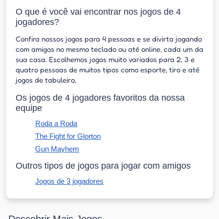
O que é você vai encontrar nos jogos de 4
jogadores?
Confira nossos jogos para 4 pessoas e se divirta jogando
com amigos no mesmo teclado ou até online, cada um da
sua casa. Escolhemos jogos muito variados para 2, 3 e
quatro pessoas de muitos tipos como esporte, tiro e até
jogos de tabuleiro.
Os jogos de 4 jogadores favoritos da nossa
equipe
Roda a Roda
The Fight for Glorton
Gun Mayhem
Outros tipos de jogos para jogar com amigos
Jogos de 3 jogadores