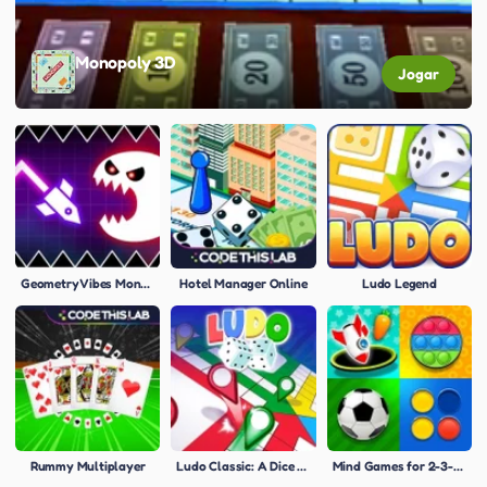
Monopoly 3D
Jogar
Geometry Vibes Monster
Hotel Manager Online
Ludo Legend
Rummy Multiplayer
Ludo Classic: A Dice Game
Mind Games for 2-3-4 Players