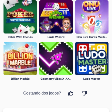
Poker With Friends
Ludo Wizard
Onu Live Cards Multiplayer
Billion Marble
Geometry Vibes X-Arrow
Ludo Master
Gostando dos jogos?