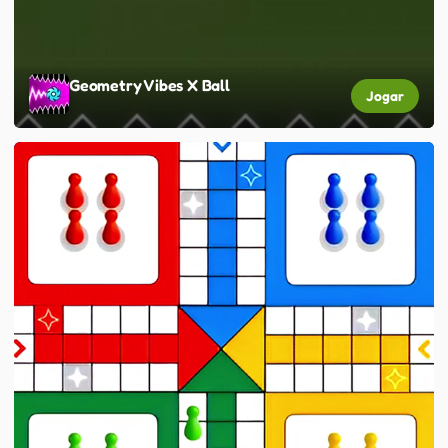
Geometry Vibes X Ball
Jogar