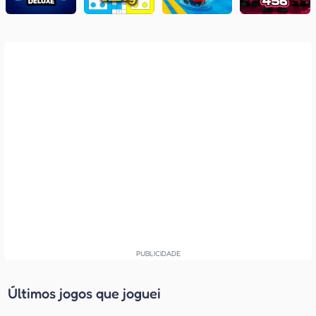
Últimos jogos que joguei