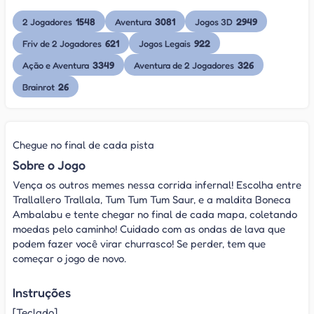
1548
3081
2949
2 Jogadores
Aventura
Jogos 3D
621
922
Friv de 2 Jogadores
Jogos Legais
3349
326
Ação e Aventura
Aventura de 2 Jogadores
26
Brainrot
Chegue no final de cada pista
Sobre o Jogo
Vença os outros memes nessa corrida infernal! Escolha entre
Trallallero Trallala, Tum Tum Tum Saur, e a maldita Boneca
Ambalabu e tente chegar no final de cada mapa, coletando
moedas pelo caminho! Cuidado com as ondas de lava que
podem fazer você virar churrasco! Se perder, tem que
começar o jogo de novo.
Instruções
[Teclado]