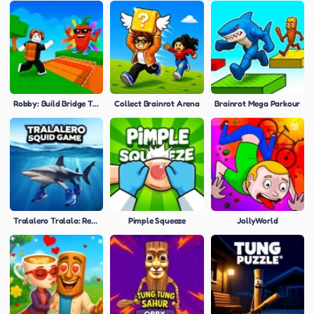
Robby: Build Bridge To Brainrots
Collect Brainrot Arena
Brainrot Mega Parkour
Tralalero Tralala: Red Light Squid Game
Pimple Squeeze
JollyWorld