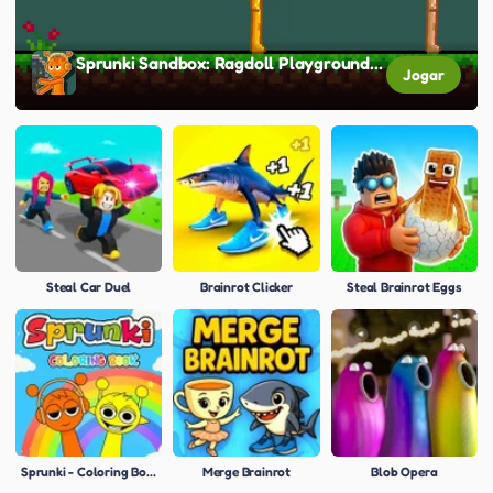
Sprunki Sandbox: Ragdoll Playground Mode
Jogar
Steal Car Duel
Brainrot Clicker
Steal Brainrot Eggs
Sprunki - Coloring Book for Kids
Merge Brainrot
Blob Opera