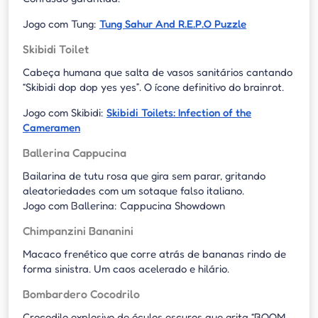
Jogo com Tung:
Tung Sahur And R.E.P.O Puzzle
Skibidi Toilet
Cabeça humana que salta de vasos sanitários cantando
“Skibidi dop dop yes yes”. O ícone definitivo do brainrot.
Jogo com Skibidi:
Skibidi Toilets: Infection of the
Cameramen
Ballerina Cappucina
Bailarina de tutu rosa que gira sem parar, gritando
aleatoriedades com um sotaque falso italiano.
Jogo com Ballerina: Cappucina Showdown
Chimpanzini Bananini
Macaco frenético que corre atrás de bananas rindo de
forma sinistra. Um caos acelerado e hilário.
Bombardero Cocodrilo
Crocodilo explosivo de óculos escuros que grita “BOOM