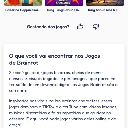
Ballerina Cappuccina First Date
Tung Tung Sahur: Obby Challenge
Tung Sahur And R.E.P.O Puzzle
Gostando dos jogos?
O que você vai encontrar nos Jogos
de Brainrot
Se você gosta de jogos bizarros, cheios de memes
nonsense, visuais bugados e personagens que parecem
ter saído de um devaneio digital, os Jogos Brainrot são a
sua cara.
Inspirados nos virais italian brainrot characters, esses
jogos dominam o TikTok e o YouTube com vídeos insanos,
músicas distorcidas e falas repetidas que grudam no
cérebro. E aqui você pode jogar vários deles online e de
graça!