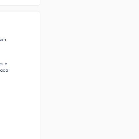
 em
es e
tada!