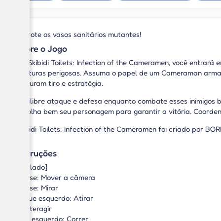
Derrote os vasos sanitários mutantes!
Sobre o Jogo
Em Skibidi Toilets: Infection of the Cameramen, você entrar
criaturas perigosas. Assuma o papel de um Cameraman armad
misturam tiro e estratégia.
Equilibre ataque e defesa enquanto combate esses inimigos b
escolha bem seu personagem para garantir a vitória. Coorden
Skibidi Toilets: Infection of the Cameramen foi criado por B
Instruções
[Teclado]
Mouse: Mover a câmera
Mouse: Mirar
Clique esquerdo: Atirar
E: Interagir
Shift esquerdo: Correr