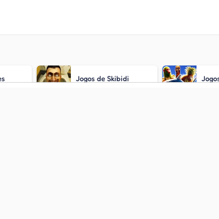
es
Jogos de Skibidi
Jogos
 Vaga