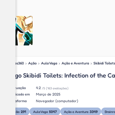
Jogos360
›
Ação
›
Aula Vaga
›
Ação e Aventura
›
Skibidi Toile
Jogo Skibidi Toilets: Infection of the
Pontuação
4.2
/5
(163 avaliações)
Publicado em
Março de 2025
Plataforma
Navegador (computador)
291
5047
3349
Ação
Aula Vaga
Ação e Aventura
Brainr