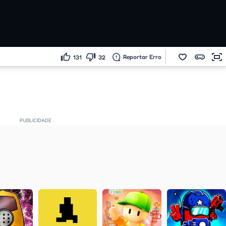
Reportar Erro
131
32