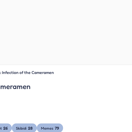
ts: Infection of the Cameramen
 Cameramen
26
28
79
ot
Skibidi
Memes