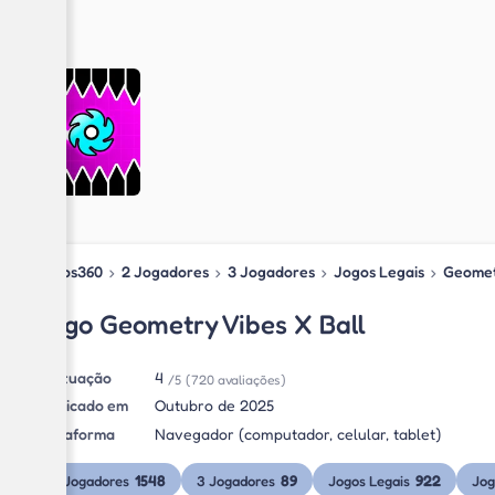
Jogos360
›
2 Jogadores
›
3 Jogadores
›
Jogos Legais
›
Geomet
Jogo Geometry Vibes X Ball
Pontuação
4
/5
(720 avaliações)
Publicado em
Outubro de 2025
Plataforma
Navegador (computador, celular, tablet)
1548
89
922
2 Jogadores
3 Jogadores
Jogos Legais
Jog