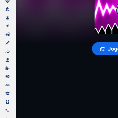
A prepara
Jog