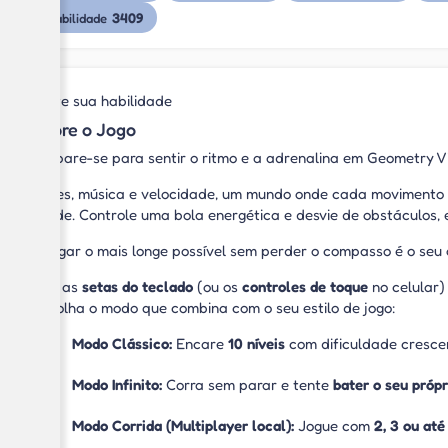
3409
Habilidade
Teste sua habilidade
Sobre o Jogo
Prepare-se para sentir o ritmo e a adrenalina em Geometry Vibe
Luzes, música e velocidade, um mundo onde cada movimento p
perde. Controle uma bola energética e desvie de obstáculos,
Chegar o mais longe possível sem perder o compasso é o seu obj
Use as
setas do teclado
(ou os
controles de toque
no celular) 
Escolha o modo que combina com o seu estilo de jogo:
Modo Clássico:
Encare
10 níveis
com dificuldade cresce
Modo Infinito:
Corra sem parar e tente
bater o seu próp
Modo Corrida (Multiplayer local):
Jogue com
2, 3 ou até