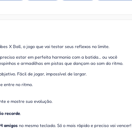
s X Ball, o jogo que vai testar seus reflexos no limite.
recisa estar em perfeita harmonia com a batida... ou você
 espinhos e armadilhas em pistas que dançam ao som do ritmo.
etivo. Fácil de jogar, impossível de largar.
e entre no ritmo.
nte e mostre sua evolução.
rio recorde
.
 4 amigos
no mesmo teclado. Só o mais rápido e preciso vai vencer!