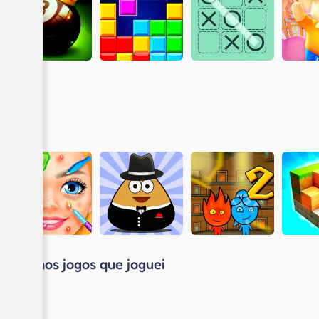
Últimos jogos que joguei