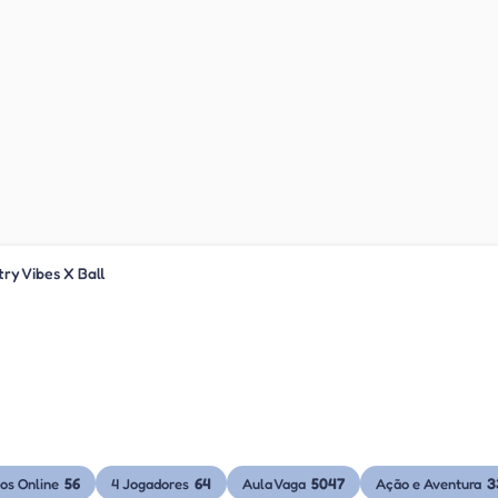
ry Vibes X Ball
56
64
5047
3
os Online
4 Jogadores
Aula Vaga
Ação e Aventura