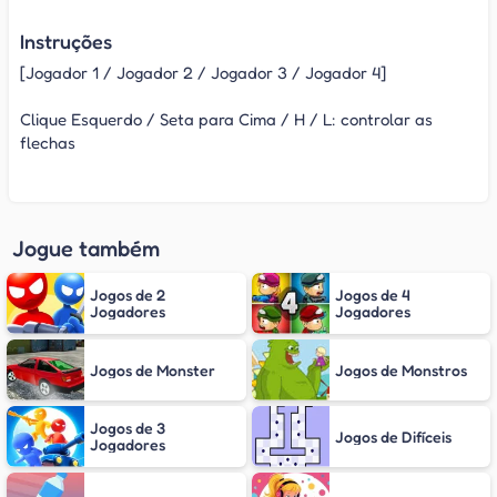
Instruções
[Jogador 1 / Jogador 2 / Jogador 3 / Jogador 4]
Clique Esquerdo / Seta para Cima / H / L: controlar as
flechas
Jogue também
Jogos de 2
Jogos de 4
Jogadores
Jogadores
Jogos de Monster
Jogos de Monstros
Jogos de 3
Jogos de Difíceis
Jogadores