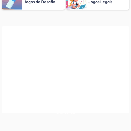
Jogos de Desafio
Jogos Legais