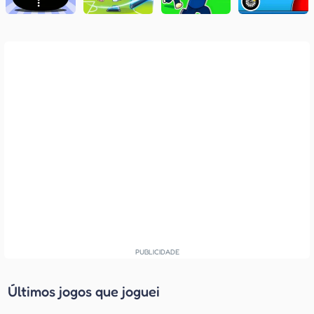
Últimos jogos que joguei