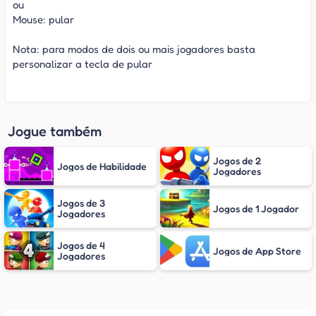
ou
Mouse: pular
Nota: para modos de dois ou mais jogadores basta
personalizar a tecla de pular
Jogue também
Jogos de 2
Jogos de Habilidade
Jogadores
Jogos de 3
Jogos de 1 Jogador
Jogadores
Jogos de 4
Jogos de App Store
Jogadores