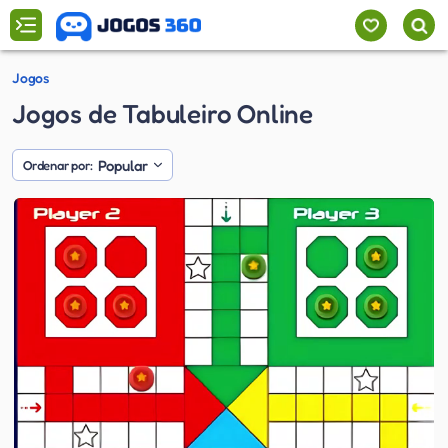
Jogos
Jogos de Tabuleiro Online
Popular
Ordenar por: