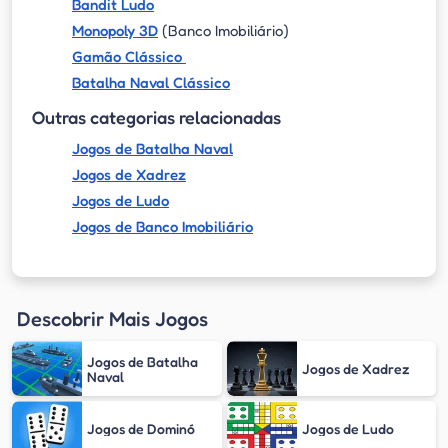
Bandit Ludo
Monopoly 3D
(Banco Imobiliário)
Gamão Clássico
Batalha Naval Clássico
Outras categorias relacionadas
Jogos de Batalha Naval
Jogos de Xadrez
Jogos de Ludo
Jogos de Banco Imobiliário
Descobrir Mais Jogos
Jogos de Batalha
Jogos de Xadrez
Naval
Jogos de Dominó
Jogos de Ludo