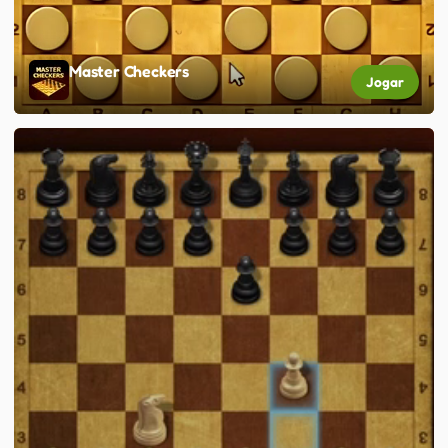
Master Checkers
Jogar