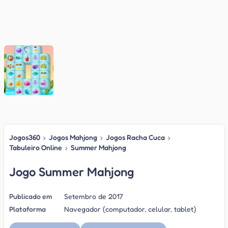
Jogos360
›
Jogos Mahjong
›
Jogos Racha Cuca
›
Tabuleiro Online
›
Summer Mahjong
Jogo Summer Mahjong
Publicado em
Setembro de 2017
Plataforma
Navegador (computador, celular, tablet)