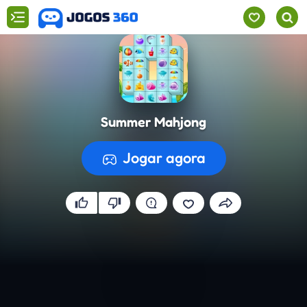
Summer Mahjong
Summer Mahjong
CONTINUAR
Jogar agora
A preparar o jogo...