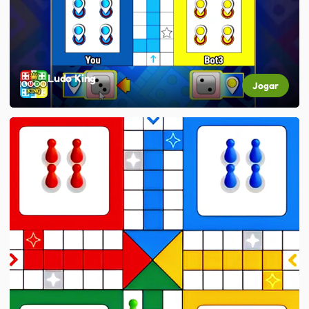
Ludo King
Jogar