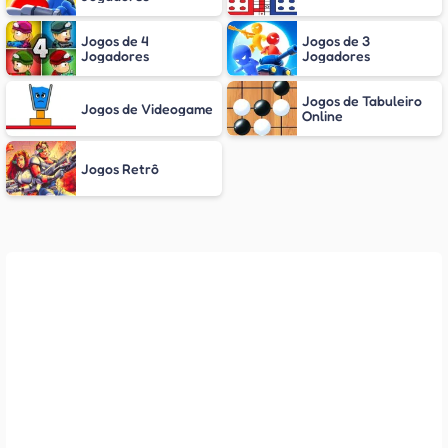
Jogos de 4
Jogos de 3
Jogadores
Jogadores
Jogos de Tabuleiro
Jogos de Videogame
Online
Jogos Retrô