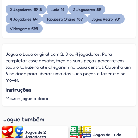
1548
16
89
2 Jogadores
Ludo
3 Jogadores
64
187
701
4 Jogadores
Tabuleiro Online
Jogos Retrô
594
Videogame
Jogue o Ludo original com 2, 3 ou 4 jogadores. Para
completar esse desafio, faça as suas peças percorrerem
todo o tabuleiro até chegarem na casa central. Obtenha um
6 no dado para liberar uma das suas peças e fazer ela se
mover.
Instruções
Mouse: jogue o dado
Jogue também
Jogos de 2
Jogos de Ludo
Jogadores