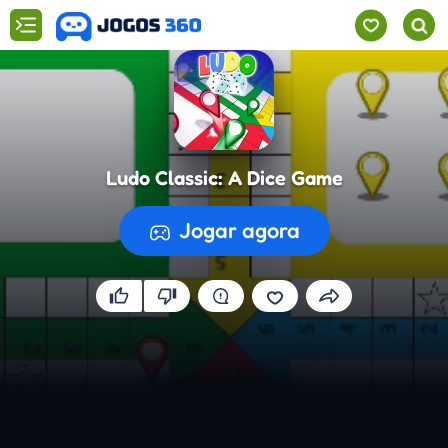
Ludo Classic: A Dice Game
Jogar agora
A preparar o jogo...