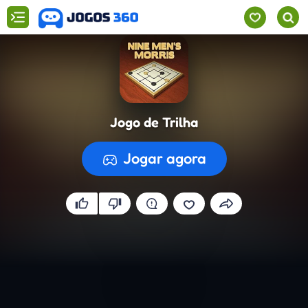
Jogo de Trilha
Jogar agora
A preparar o jogo...