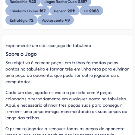
420
2397
Raciocínio
Jogos Racha Cuca
187
2211
2088
Tabuleiro Online
Pensar
QI
72
49
Estratégia
Adolescente
Experimente um clássico jogo de tabuleiro
Sobre o Jogo
Seu objetivo é colocar peças em trilhas formadas pelos
pontos no tabuleiro e formar três em linha reta para eliminar
uma peça do oponente, que pode ser outro jogador ou o
computador.
Cada um dos jogadores inicia a partida com 9 peças,
colocadas alternadamente em qualquer ponto no tabuleiro.
Aqui, é necessário alinhar três peças suas para conseguir
remover uma peça inimiga, movimentando as suas peças ao
longo das trilhas.
O primeiro jogador a remover todas as peças do oponente
vence o jogo, mas se nenhum dos jogadores conseguir