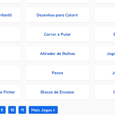
nfantil
Desenhos para Colorir
Correr e Pular
Atirador de Bolhas
Jogo
Pesca
J
e Pintar
Blocos de Encaixe
9
10
11
Mais Jogos >