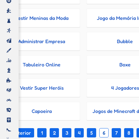
Vestir Meninas da Moda
Jogo da Memória I
Administrar Empresa
Bubble
Tabuleiro Online
Boxe
Vestir Super Heróis
4 Jogadores
Capoeira
Jogos de Minecraft d
< Anterior
1
2
3
4
5
6
7
8