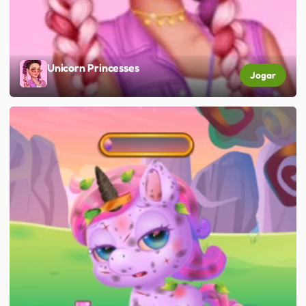
Unicorn Princesses
Jogar