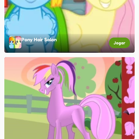
Pony Hair Salon
Jogar