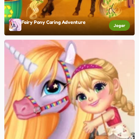
Fairy Pony Caring Adventure
Jogar