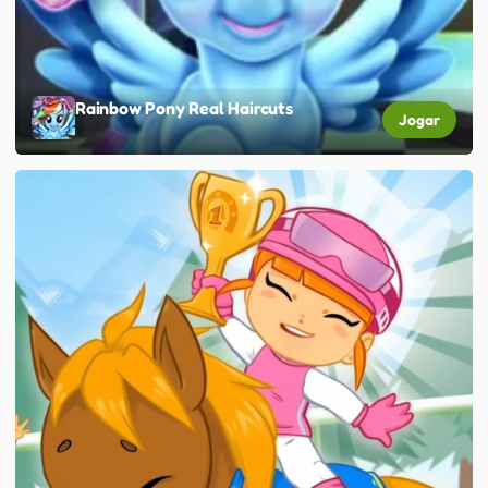
Rainbow Pony Real Haircuts
Jogar