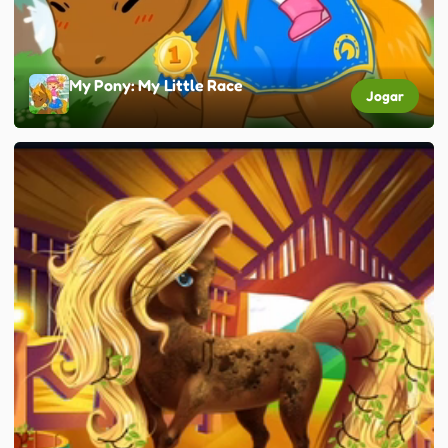
My Pony: My Little Race
Jogar