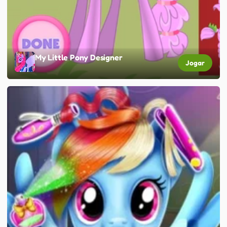
My Little Pony Designer
Jogar