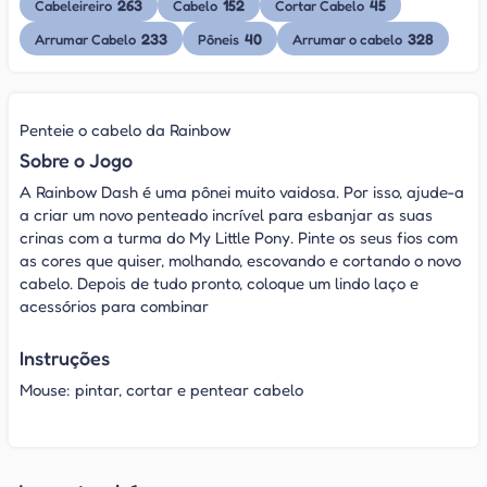
263
152
45
Cabeleireiro
Cabelo
Cortar Cabelo
233
40
328
Arrumar Cabelo
Pôneis
Arrumar o cabelo
Penteie o cabelo da Rainbow
Sobre o Jogo
A Rainbow Dash é uma pônei muito vaidosa. Por isso, ajude-a
a criar um novo penteado incrível para esbanjar as suas
crinas com a turma do My Little Pony. Pinte os seus fios com
as cores que quiser, molhando, escovando e cortando o novo
cabelo. Depois de tudo pronto, coloque um lindo laço e
acessórios para combinar
Instruções
Mouse: pintar, cortar e pentear cabelo