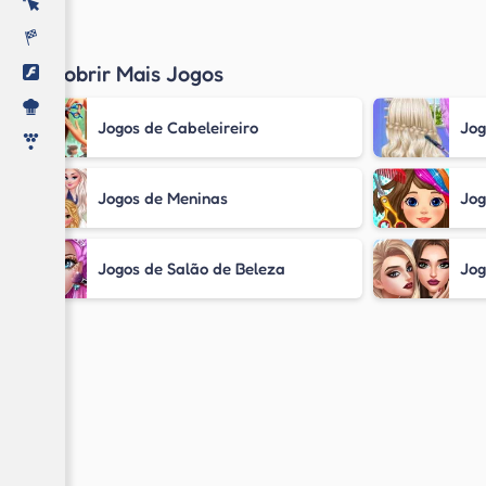
Descobrir Mais Jogos
Jogos de Cabeleireiro
Jog
Jogos de Meninas
Jog
Jogos de Salão de Beleza
Jog