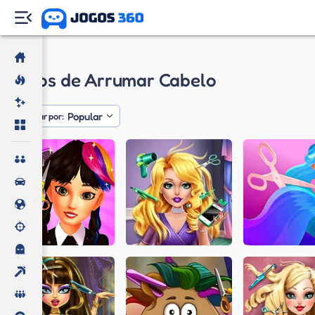
Jogos
Jogos de Arrumar Cabelo
Popular
Ordenar por: