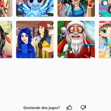
Gostando dos jogos?