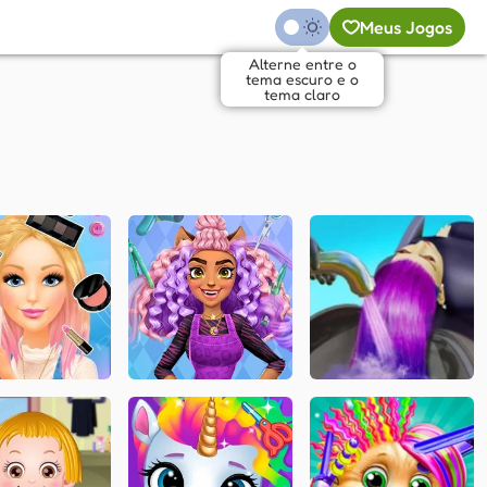
Meus Jogos
Alterne entre o
tema escuro e o
tema claro