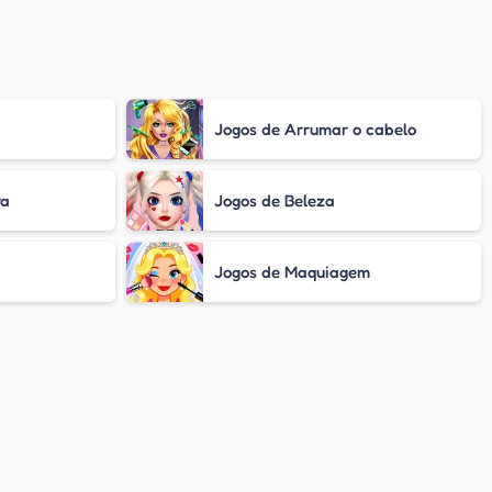
Jogos de Arrumar o cabelo
ra
Jogos de Beleza
Jogos de Maquiagem