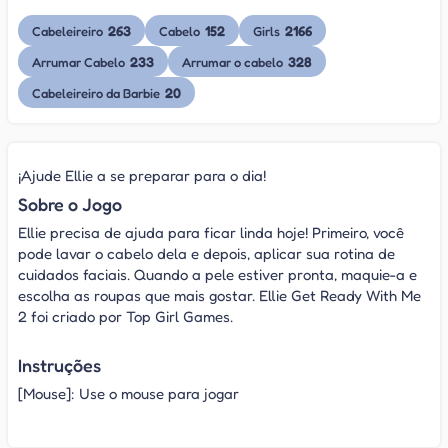
263
152
2166
Cabeleireiro
Cabelo
Girls
233
328
Arrumar Cabelo
Arrumar o cabelo
20
Cabeleireiro da Barbie
¡Ajude Ellie a se preparar para o dia!
Sobre o Jogo
Ellie precisa de ajuda para ficar linda hoje! Primeiro, você
pode lavar o cabelo dela e depois, aplicar sua rotina de
cuidados faciais. Quando a pele estiver pronta, maquie-a e
escolha as roupas que mais gostar. Ellie Get Ready With Me
2 foi criado por Top Girl Games.
Instruções
[Mouse]: Use o mouse para jogar