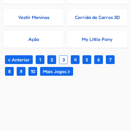
Vestir Meninas
Corrida de Carros 3D
Ação
My Little Pony
< Anterior
1
2
3
4
5
6
7
8
9
10
Mais Jogos >