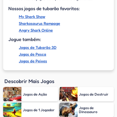
Nossos jogos de tubarão favoritos:
My Shark Show
Sharkosaurus Rampage
Angry Shark Online
Jogue também:
Jogos de Tubarão 3D
Jogos de Pesca
Jogos de Peixes
Descobrir Mais Jogos
Jogos de Ação
Jogos de Destruir
Jogos de
Jogos de 1 Jogador
Dinossauro